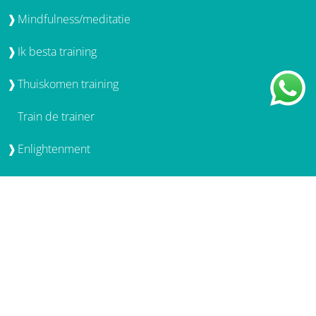
Links
Therapie in Rotterdam
Individuele gesprekken
Bewustwordingsgroep
Ademwerk
Mindfulness/meditatie
Ik besta training
Thuiskomen training
Train de trainer
Enlightenment