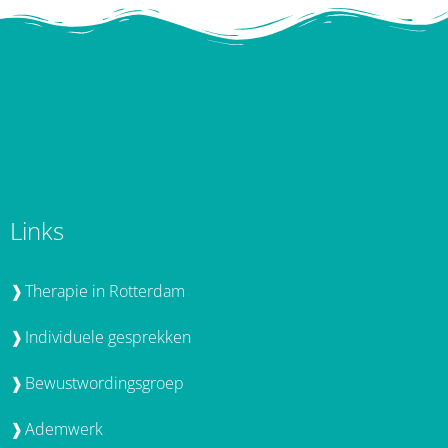
Jeroen handelt altijd met de
bedoeling de zachtheid weer
voor jezelf terug te vinden,
echter voor mooie praatjes
moet je niet komen bij
Jeroen, want jij wilt toch
veranderen nou dat gaan we
doen maar jij moet wel
willen.’
Saskia