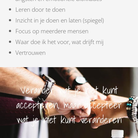
Leren door te doen
Inzicht in je doen en laten (spiegel)
Focus op meerdere mensen
Waar doe ik het voor, wat drijft mij
Vertrouwen
Verander wat je niet kunt
accepteren, maar accepteer
wat je niet kunt veranderen