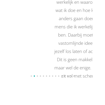
werkelijk en waarom doe ik
wat ik doe en hoe kan ik dat
anders gaan doen als de
mens die ik werkelijk eigenlijk
ben. Daarbij moet je vaak
vastomlijnde ideeën over
jezelf los laten of accepteren.
Dit is geen makkelijke weg,
maar wel de enige. Deze weg
zit vol met scherpe en
confronterende vragen en
oefeningen, maar ook hele
mooie simpele oefeningen.