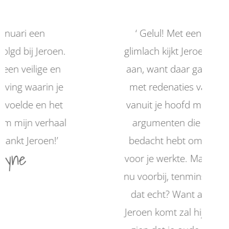
 een
‘ Gelul! Met een grote
j Jeroen.
glimlach kijkt Jeroen je dan
ilige en
aan, want daar ga je weer
aarin je
met redenaties vanuit je
e en het
vanuit je hoofd met onzin
 verhaal
argumenten die je ooit
eroen!’
bedacht hebt omdat het
voor je werkte. Maarja das
nu voorbij, tenminste wil je
dat echt? Want als je bij
Jeroen komt zal hij je laten