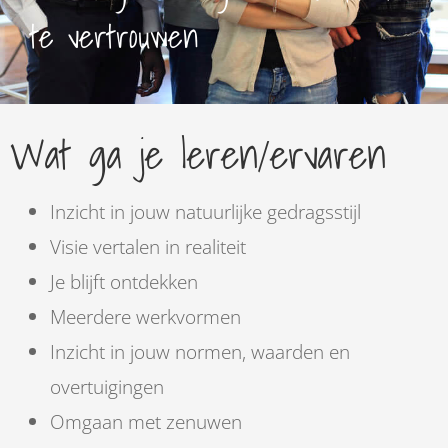
te vertrouwen
Wat ga je leren/ervaren
Inzicht in jouw natuurlijke gedragsstijl
Visie vertalen in realiteit
Je blijft ontdekken
Meerdere werkvormen
Inzicht in jouw normen, waarden en
overtuigingen
Omgaan met zenuwen